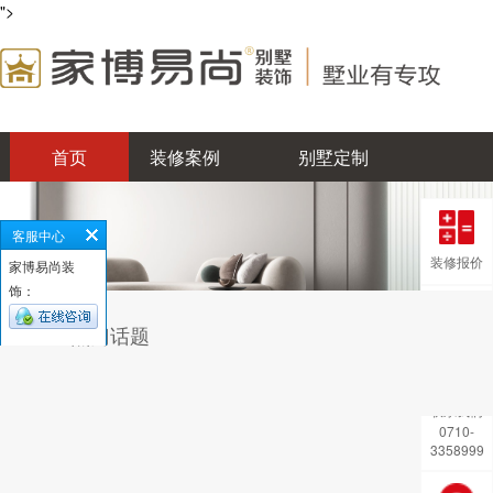
">
首页
装修案例
别墅定制
工程施工
设计师
易尚优势
客服中心
集团品牌
企业动态
0710-3358999
装修报价
家博易尚装
饰：
热门话题
风格测试
联系我们
0710-
3358999