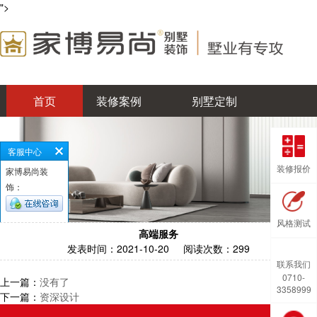
">
首页
装修案例
别墅定制
工程施工
设计师
易尚优势
客服中心
集团品牌
企业动态
0710-3358999
装修报价
家博易尚装
饰：
风格测试
高端服务
发表时间：
2021-10-20
阅读次数：
299
联系我们
0710-
上一篇：
没有了
3358999
下一篇：
资深设计